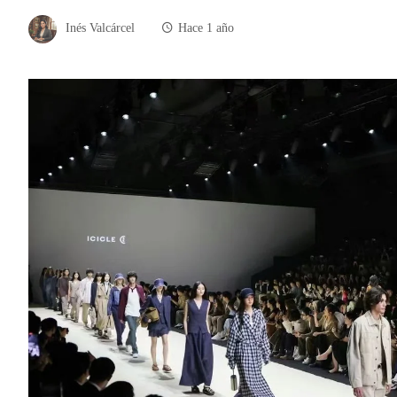
Inés Valcárcel
Hace 1 año