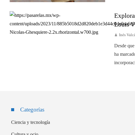
Explora
Louis V
Inés Valc
Desde que 
ha marcado
incorporaci
Categorías
Ciencia y tecnología
Cultura y ocio