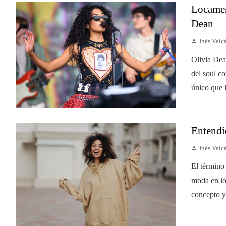
Locamen
Dean
Inés Valc
Olivia Dea
del soul c
único que l
Entendi
Inés Valc
El término
moda en lo
concepto y