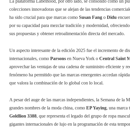
La plataforma Labelhood, por otro lado, se consolidó como un pun
colecciones innovadoras que se alejan de las tendencias comercial
ha sido crucial para que marcas como
Susan Fang
o
Didu
encuent
por su capacidad para mezclar tradición y modernidad, ofreciendo
sus propuestas y obtener retroalimentación directa del mercado.
Un aspecto interesante de la edición 2025 fue el incremento de di
internacionales, como
Parsons
en Nueva York o
Central Saint 
aprovechar las ventajas de una cadena de suministro eficiente y rec
fenómeno ha permitido que las marcas emergentes accedan rápid
que valora la combinación de lo global con lo local.
A pesar del auge de las marcas independientes, la Semana de la M
grandes nombres de la moda china, como
EP Yaying
, una marca t
Goldlion 3388
, que representa el legado del grupo de ropa masc
gigantes internacionales de lujo en la programación de esta temp