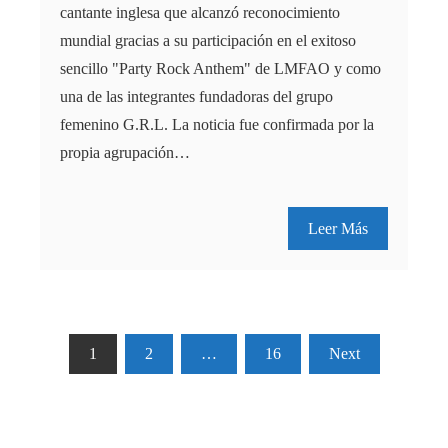
cantante inglesa que alcanzó reconocimiento
mundial gracias a su participación en el exitoso
sencillo "Party Rock Anthem" de LMFAO y como
una de las integrantes fundadoras del grupo
femenino G.R.L. La noticia fue confirmada por la
propia agrupación…
Leer Más
Paginación
1
2
…
16
Next
de
entradas