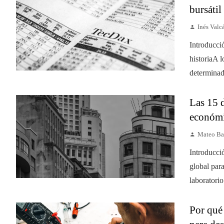
bursátil
Inés Valc
Introducci
historiaA l
determinad
Las 15 
económi
Mateo Ba
Introducci
global par
laboratorio
Por qué 