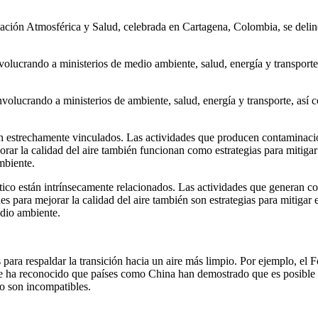
n Atmosférica y Salud, celebrada en Cartagena, Colombia, se delinear
nvolucrando a ministerios de medio ambiente, salud, energía y transporte,
involucrando a ministerios de ambiente, salud, energía y transporte, así
stán estrechamente vinculados. Las actividades que producen contaminac
jorar la calidad del aire también funcionan como estrategias para mitig
biente.​
ático están intrínsecamente relacionados. Las actividades que generan 
nes para mejorar la calidad del aire también son estrategias para mitiga
dio ambiente.​
s para respaldar la transición hacia un aire más limpio. Por ejemplo, e
 se ha reconocido que países como China han demostrado que es posible
co son incompatibles.