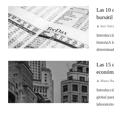
Las 10 
bursátil
Inés Valc
Introducci
historiaA l
determinad
Las 15 
económi
Mateo Ba
Introducci
global par
laboratorio