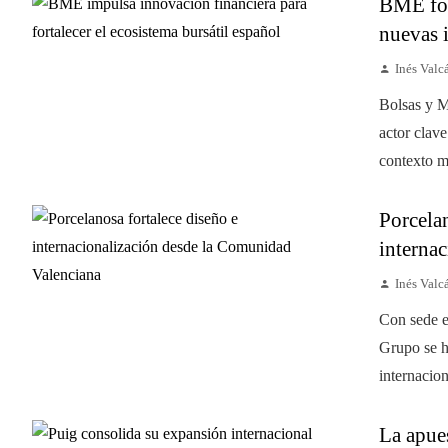
BME for
nuevas i
Inés Valc
Bolsas y 
actor clave
contexto ma
Porcela
internac
Inés Valc
Con sede e
Grupo se h
internacion
La apue