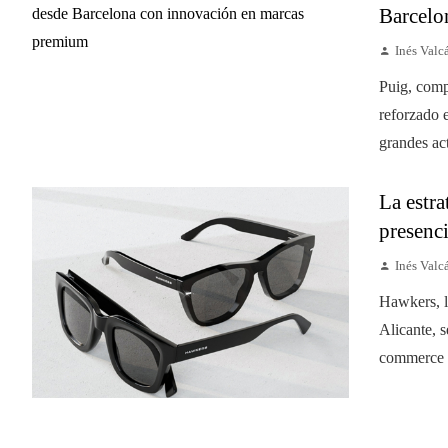
Barcelo
Inés Valc
Puig, comp
reforzado 
grandes act
La estra
presenci
Inés Valc
Hawkers, la
Alicante, 
commerce e