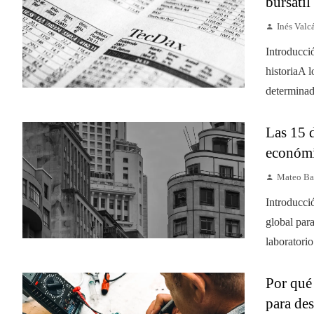
bursátil
Inés Valc
Introducci
historiaA l
determinad
Las 15 
económi
Mateo Ba
Introducci
global par
laboratorio
Por qué 
para des